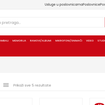
Usluge u poslovnicama
Poslovnice
Po
IMBALI
MEMORIJA
RAMOVI/ALBUMI
MIKROFONI/SNIMAČI
VIDEO
STUD
Prikaži sve 5 rezultate