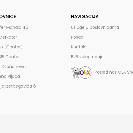
OVNICE
NAVIGACIJA
fer Mahala 46
Usluge u poslovnicama
Merkator
Posao
zo (Centar)
Kontakt
BBI Centar
B2B veleprodaja
C Džananović
Posjeti naš OLX S
ena Pijaca
lije Izetbegovića 6