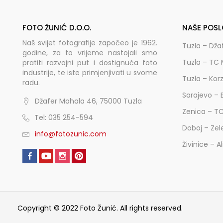
FOTO ŽUNIĆ D.O.O.
NAŠE POSL
Naš svijet fotografije započeo je 1962.
Tuzla – Dža
godine, za to vrijeme nastojali smo
Tuzla – TC 
pratiti razvojni put i dostignuća foto
industrije, te iste primjenjivati u svome
Tuzla – Kor
radu.
Sarajevo – 
Džafer Mahala 46, 75000 Tuzla
Zenica – T
Tel: 035 254-594
Doboj – Zel
info@fotozunic.com
Živinice – A
Copyright © 2022 Foto Žunić. All rights reserved.