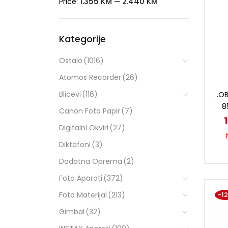
1.355 KM
2.440 KM
Price:
—
Kategorije
Ostalo
(1016)
Atomos Recorder
(26)
Blicevi
(116)
..O
8
Canon Foto Papir
(7)
Digitalni Okviri
(27)
Diktafoni
(3)
Dodatna Oprema
(2)
Foto Aparati
(372)
Foto Materijal
(213)
-1
Gimbal
(32)