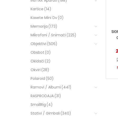
INSTAX Aparati
(198)
Kartice
(14)
Kasete Mini Dv
(0)
Memorija
(173)
SIG
Mikrofoni / Snimači
(225)
Objektivi
(506)
Obsbot
(0)
Okidači
(2)
Okviri
(28)
Polaroid
(50)
Ramovi / Albumi
(441)
RASPRODAJA
(31)
SmallRig
(4)
Stativi / Gimbali
(340)