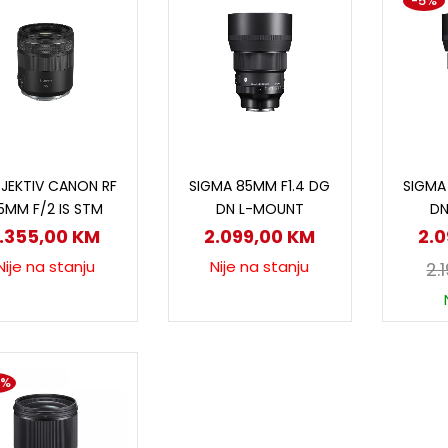
-5%
Pročitaj više
Pročitaj više
D
BJEKTIV CANON RF
SIGMA 85MM F1.4 DG
SIGMA
5MM F/2 IS STM
DN L-MOUNT
DN
1.355,00
KM
2.099,00
KM
2.
Nije na stanju
Nije na stanju
2.
2%