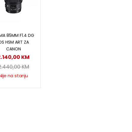
Pročitaj više
MA 85MM F1.4 DG
OS HSM ART ZA
CANON
2.140,00
KM
2.440,00
KM
Nije na stanju