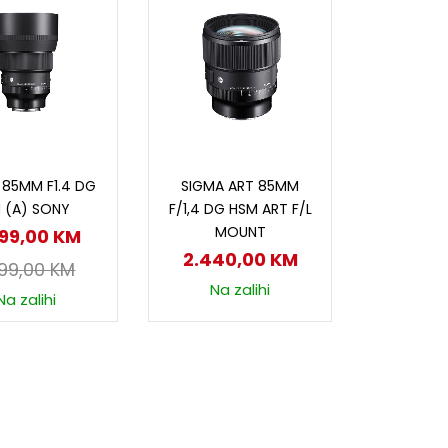
odaj u korpu
Dodaj u korpu
 85MM F1.4 DG
SIGMA ART 85MM
 (A) SONY
F/1,4 DG HSM ART F/L
MOUNT
099,00
KM
2.440,00
KM
199,00
KM
Na zalihi
Na zalihi