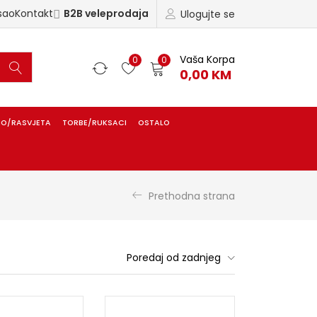
sao
Kontakt
B2B veleprodaja
Ulogujte se
Vaša Korpa
0
0
0,00
KM
IO/RASVJETA
TORBE/RUKSACI
OSTALO
Prethodna strana
Poredaj od zadnjeg