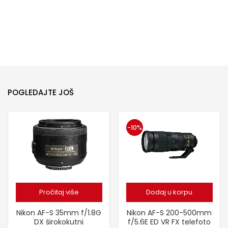
POGLEDAJTE JOŠ
-10%
Pročitaj više
Dodaj u korpu
Nikon AF-S 35mm f/1.8G
Nikon AF-S 200-500mm
DX širokokutni
f/5.6E ED VR FX telefoto