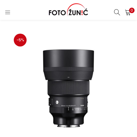
0
-5%