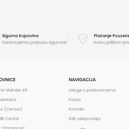
Sigurna Kupovina
Plaćanje Pouze
Garantujemo potpunu sigurnost
Kuriru prilikom p
OVNICE
NAVIGACIJA
fer Mahala 46
Usluge u poslovnicama
Merkator
Posao
zo (Centar)
Kontakt
BBI Centar
B2B veleprodaja
C Džananović