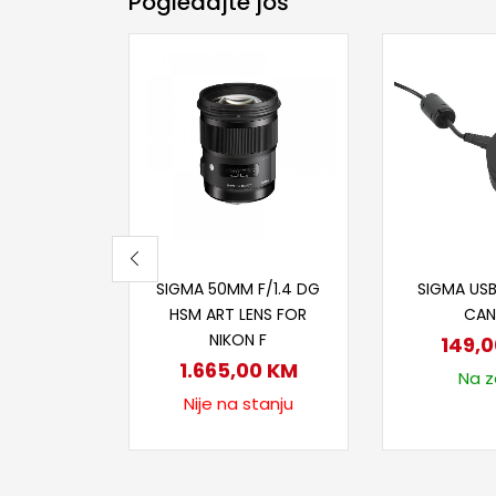
Pogledajte još
Pročitaj više
Dodaj
SIGMA 50MM F/1.4 DG
SIGMA US
HSM ART LENS FOR
CA
NIKON F
149,
1.665,00
KM
Na za
Nije na stanju