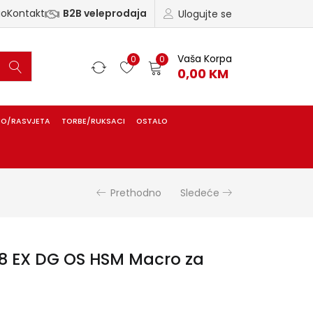
ao
Kontakt
B2B veleprodaja
Ulogujte se
Vaša Korpa
0
0
0,00
KM
IO/RASVJETA
TORBE/RUKSACI
OSTALO
Prethodno
Sledeće
8 EX DG OS HSM Macro za