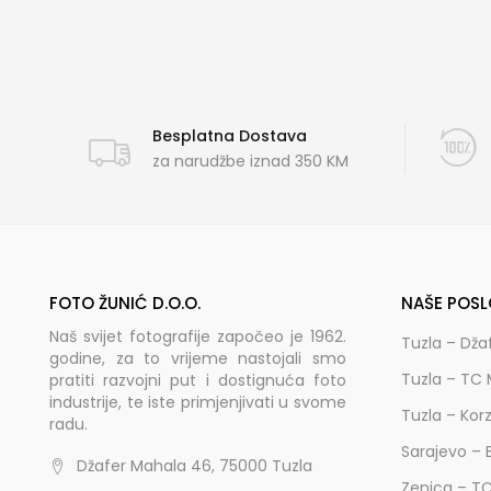
Besplatna Dostava
za narudžbe iznad 350 KM
FOTO ŽUNIĆ D.O.O.
NAŠE POSL
Naš svijet fotografije započeo je 1962.
Tuzla – Dža
godine, za to vrijeme nastojali smo
Tuzla – TC 
pratiti razvojni put i dostignuća foto
industrije, te iste primjenjivati u svome
Tuzla – Kor
radu.
Sarajevo – 
Džafer Mahala 46, 75000 Tuzla
Zenica – T