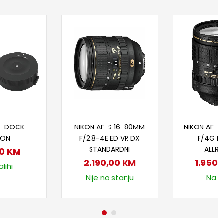
 u korpu
Dodaj u korpu
Doda
B-DOCK –
NIKON AF-S 16-80MM
NIKON AF
NON
F/2.8-4E ED VR DX
F/4G 
STANDARDNI
ALL
00
KM
2.190,00
KM
1.95
lihi
Nije na stanju
Na 