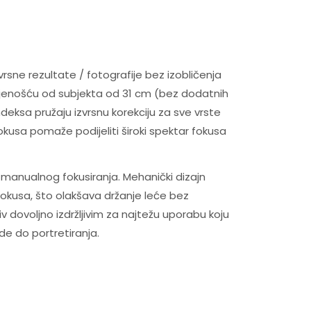
sne rezultate / fotografije bez izobličenja
ljenošću od subjekta od 31 cm (bez dodatnih
deksa pružaju izvrsnu korekciju za sve vrste
 fokusa pomaže podijeliti široki spektar fokusa
 manualnog fokusiranja. Mehanički dizajn
kusa, što olakšava držanje leće bez
 dovoljno izdržljivim za najtežu uporabu koju
ode do portretiranja.