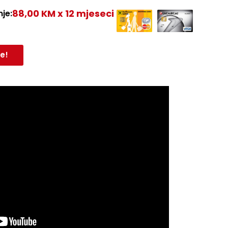
88,00 KM x 12 mjeseci
je:
e!