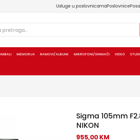
Usluge u poslovnicama
Poslovnice
Pos
IMBALI
MEMORIJA
RAMOVI/ALBUMI
MIKROFONI/SNIMAČI
VIDEO
STUD
Sigma 105mm F2.
NIKON
955,00
KM