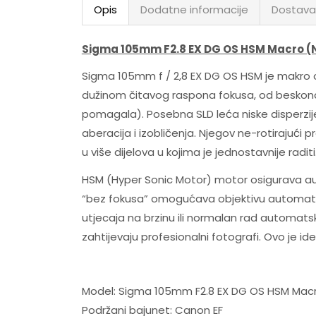
Opis
Dodatne informacije
Dostava
Sigma 105mm F2.8 EX DG OS HSM Macro (
Sigma 105mm f / 2,8 EX DG OS HSM je makro ob
dužinom čitavog raspona fokusa, od beskona
pomagala). Posebna SLD leća niske disperzije 
aberacija i izobličenja. Njegov ne-rotirajući p
u više dijelova u kojima je jednostavnije raditi
HSM (Hyper Sonic Motor) motor osigurava auto
“bez fokusa” omogućava objektivu automatsk
utjecaja na brzinu ili normalan rad automatsk
zahtijevaju profesionalni fotografi. Ovo je id
Model: Sigma 105mm F2.8 EX DG OS HSM Mac
Podržani bajunet: Canon EF