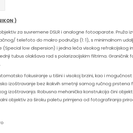
NIKON )
jektiv za suvremene DSLR i analogne fotoaparate. Pruža izvr
čnog/ telefoto do makro područja (1: 1), s minimalnom uda
(Special low dispersion) i jedna leća visokog refrakcijskog in
rednji tubus olakšava rad s polarizacijskim filtrima. Graničnik
.
matsko fokusiranje u tišini i visokoj brzini, kao i mogućnost
o izoštravanje bez ikakvih smetnji samog ručnog prstena fo
og izoštravanja. Robusna mehanička konstrukcija čini objektiv
ealni objektiv za široku paletu primjena od fotografiranja prir
ro