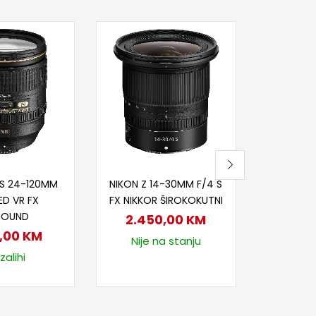
-10%
Dod
SIGMA 3
HSM N
1.4
1.5
Na
j u korpu
Dodaj u korpu
-S 24-120MM
NIKON Z 14-30MM F/4 S
ED VR FX
FX NIKKOR ŠIROKOKUTNI
ROUND
2.450,00
KM
0,00
KM
Nije na stanju
zalihi