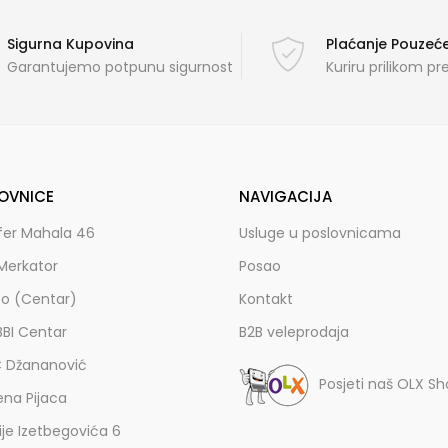
Sigurna Kupovina
Plaćanje Pouze
Garantujemo potpunu sigurnost
Kuriru prilikom p
OVNICE
NAVIGACIJA
fer Mahala 46
Usluge u poslovnicama
Merkator
Posao
zo (Centar)
Kontakt
BBI Centar
B2B veleprodaja
C Džananović
Posjeti naš OLX S
ena Pijaca
lije Izetbegovića 6