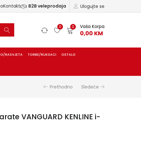
ao
Kontakt
B2B veleprodaja
Ulogujte se
Vaša Korpa
0
0
0,00
KM
IO/RASVJETA
TORBE/RUKSACI
OSTALO
Prethodno
Sledeće
parate VANGUARD KENLINE i-