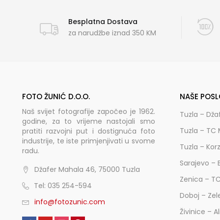
Besplatna Dostava
za narudžbe iznad 350 KM
FOTO ŽUNIĆ D.O.O.
NAŠE POSL
Naš svijet fotografije započeo je 1962.
Tuzla – Dža
godine, za to vrijeme nastojali smo
Tuzla – TC 
pratiti razvojni put i dostignuća foto
industrije, te iste primjenjivati u svome
Tuzla – Kor
radu.
Sarajevo – 
Džafer Mahala 46, 75000 Tuzla
Zenica – T
Tel: 035 254-594
Doboj – Zel
info@fotozunic.com
Živinice – A