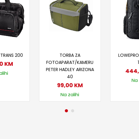
 u korpu
Dodaj u korpu
Doda
ITRANS 200
TORBA ZA
LOWEPRO
FOTOAPARAT/KAMERU
00
KM
PETER HADLEY ARIZONA
444
lihi
40
Na 
99,00
KM
Na zalihi