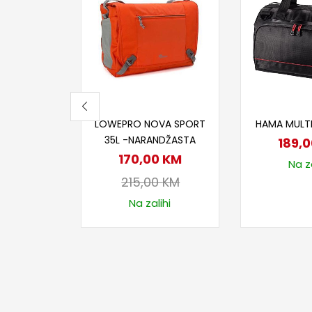
Dodaj u korpu
Dodaj
LOWEPRO NOVA SPORT
HAMA MULT
35L -NARANDŽASTA
189,
170,00
KM
Na za
215,00
KM
Na zalihi