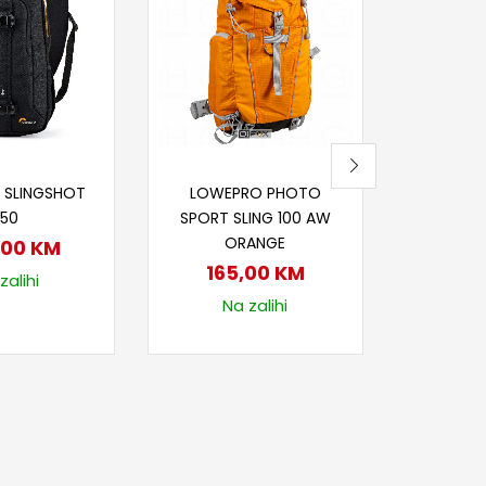
LOWEPRO
12
Na
j u korpu
Dodaj u korpu
 SLINGSHOT
LOWEPRO PHOTO
150
SPORT SLING 100 AW
ORANGE
,00
KM
165,00
KM
zalihi
Na zalihi