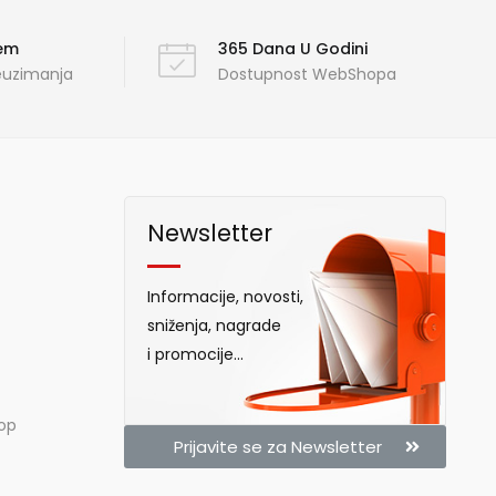
ćem
365 Dana U Godini
reuzimanja
Dostupnost WebShopa
Newsletter
Informacije, novosti,
sniženja, nagrade
i promocije...
hop
Prijavite se za Newsletter