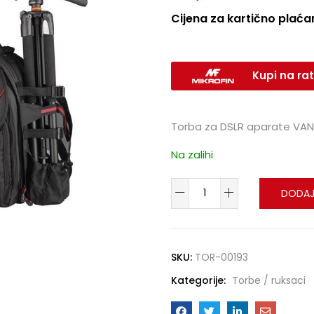
Cijena za kartično plaćan
Kupi na rat
Torba za DSLR aparate VAN
Na zalihi
DODAJ
SKU:
TOR-00193
Kategorije:
Torbe / ruksaci