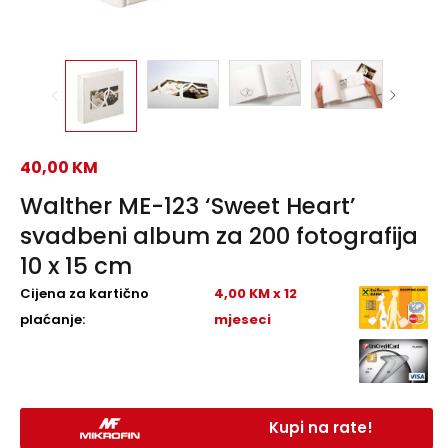
40,00
KM
Walther ME-123 ‘Sweet Heart’
svadbeni album za 200 fotografija
10 x 15 cm
Cijena za kartično
4,00 KM x 12
plaćanje:
mjeseci
Kupi na rate!