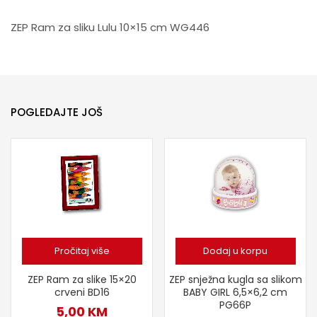
ZEP Ram za sliku Lulu 10×15 cm WG446
POGLEDAJTE JOŠ
Pročitaj više
Dodaj u korpu
ZEP Ram za slike 15×20
ZEP snježna kugla sa slikom
crveni BD16
BABY GIRL 6,5×6,2 cm
PG66P
5,00
KM