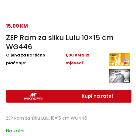
15,00
KM
ZEP Ram za sliku Lulu 10×15 cm
WG446
Cijena za kartično
1,00 KM x 12
plaćanje:
mjeseci
Kupi na rate!
ZEP Ram za sliku Lulu 10×15 cm WG446
Na zalihi