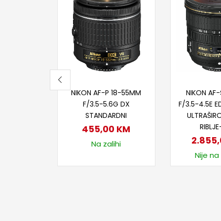
Dodaj u korpu
Dodaj
NIKON AF-P 18-55MM
NIKON AF
F/3.5-5.6G DX
F/3.5-4.5E E
STANDARDNI
ULTRAŠIR
RIBLJ
455,00
KM
2.855
Na zalihi
Nije na