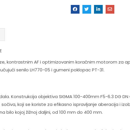
E
aze, kontrastnim AF i optimizovanim koračnim motorom za ap
ljučujući senilo LH770-05 i gumeni poklopac PT-31.
dala. Konstrukcija objektiva SIGMA 100-400mm F5-6.3 DG DN 
 sočiva, koji se koriste za efikasno ispravljanje aberacija i iz
na bilo kojoj žižnoj daljini, od 100 mm do 400 mm.