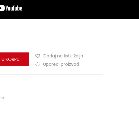
Dodaj na listu želja
 U KORPU
Uporedi proizvod
ma