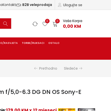
ao
Kontakt
B2B veleprodaja
Ulogujte se
Vaša Korpa
0
0
0,00
KM
IO/RASVJETA
TORBE/RUKSACI
OSTALO
Prethodno
Sledeće
 f/5,0-6.3 DG DN OS Sony-E
179,00 KM x 12 mjeseci
je: