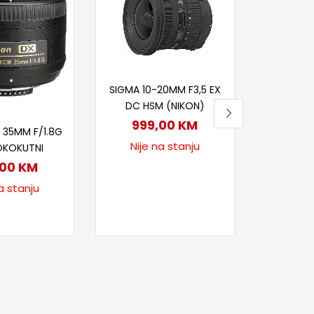
Pr
NIKON Z
1.6
Nije
Pročitaj više
SIGMA 10-20MM F3,5 EX
DC HSM (NIKON)
itaj više
999,00
KM
 35MM F/1.8G
Nije na stanju
OKOKUTNI
,00
KM
a stanju