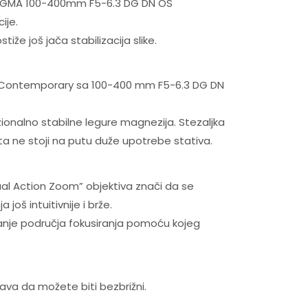
. SIGMA 100-400mm F5-6.3 DG DN OS
ije.
iže još jača stabilizacija slike.
oda Contemporary sa 100-400 mm F5-6.3 DG DN
ionalno stabilne legure magnezija. Stezaljka
ta ne stoji na putu duže upotrebe stativa.
“Dual Action Zoom” objektiva znači da se
oš intuitivnije i brže.
anje područja fokusiranja pomoću kojeg
va da možete biti bezbrižni.