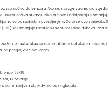
z sva sočiva do senzora. Ako se, s druge strane, dio svjetlos
e unutar sočiva stvaraju slike duhova i odbljeskaju ili smanjuj
ografijama sa pozadinskim osvetljenjem. Da bi se ovo spriječi
SML) koji smanjuje raspršenu svjetlost i slike duhova. Rezulta
 Podržan je i autofokus sa automatskom detekcijom očiju koji
a, na primjer, dječjom igrom.
r blende: 22-29
Pejzaž, Putovanja
re sa izmjenjivim objektivima bez ogledala