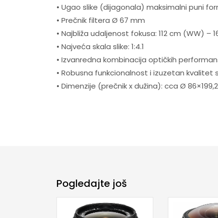
• Ugao slike (dijagonala) maksimalni puni form
• Prečnik filtera Ø 67 mm
• Najbliža udaljenost fokusa: 112 cm (WW) – 
• Najveća skala slike: 1:4.1
• Izvanredna kombinacija optičkih performan
• Robusna funkcionalnost i izuzetan kvalitet s
• Dimenzije (prečnik x dužina): cca Ø 86×199,
Pogledajte još