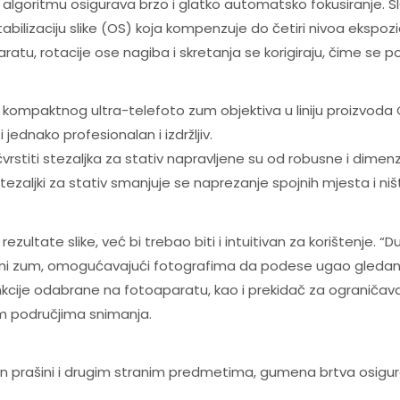
 algoritmu osigurava brzo i glatko automatsko fokusiranje
izaciju slike (OS) koja kompenzuje do četiri nivoa ekspozic
ratu, rotacije ose nagiba i skretanja se korigiraju, čime se post
 i kompaktnog ultra-telefoto zum objektiva u liniju proizv
jednako profesionalan i izdržljiv.
rstiti stezaljka za stativ napravljene su od robusne i dimenz
ezaljki za stativ smanjuje se naprezanje spojnih mjesta i niš
zultate slike, već bi trebao biti i intuitivan za korištenje. 
 klizni zum, omogućavajući fotografima da podese ugao gledanja j
kcije odabrane na fotoaparatu, kao i prekidač za ograničav
m područjima snimanja.
n prašini i drugim stranim predmetima, gumena brtva osigura