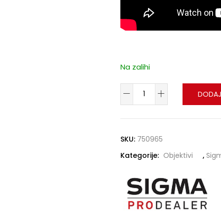
Na zalihi
DODAJ
SKU:
750965
Kategorije:
Objektivi
,
Sig