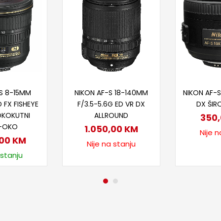
 u korpu
Pročitaj više
Proč
-S 8-15MM
NIKON AF-S 18-140MM
NIKON AF-S
D FX FISHEYE
F/3.5-5.6G ED VR DX
DX ŠIR
OKOKUTNI
ALLROUND
350
E-OKO
1.050,00
KM
Nije n
,00
KM
Nije na stanju
 stanju