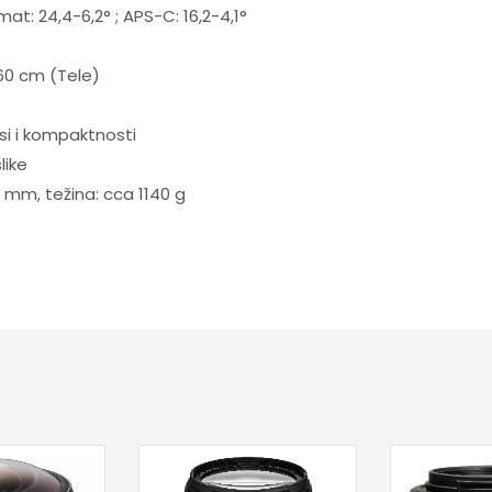
at: 24,4-6,2° ; APS-C: 16,2-4,1°
160 cm (Tele)
si i kompaktnosti
like
2 mm, težina: cca 1140 g