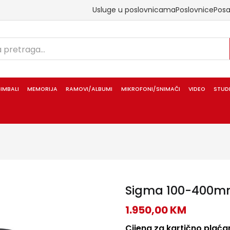
Usluge u poslovnicama
Poslovnice
Pos
IMBALI
MEMORIJA
RAMOVI/ALBUMI
MIKROFONI/SNIMAČI
VIDEO
STUD
Sigma 100-400mm
1.950,00
KM
Cijena za kartično plaćan