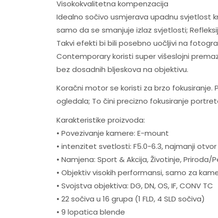
Visokokvalitetna kompenzacija
Idealno sočivo usmjerava upadnu svjetlost kro
samo da se smanjuje izlaz svjetlosti; Refleksij
Takvi efekti bi bili posebno uočljivi na fot
Contemporary koristi super višeslojni premaz (
bez dosadnih bljeskova na objektivu.
Koračni motor se koristi za brzo fokusiranje.
ogledala; To čini precizno fokusiranje portret
Karakteristike proizvoda:
• Povezivanje kamere: E-mount
• intenzitet svetlosti: F5.0-6.3, najmanji otvo
• Namjena: Sport & Akcija, Životinje, Priroda/
• Objektiv visokih performansi, samo za kame
• Svojstva objektiva: DG, DN, OS, IF, CONV TC
• 22 sočiva u 16 grupa (1 FLD, 4 SLD sočiva)
• 9 lopatica blende