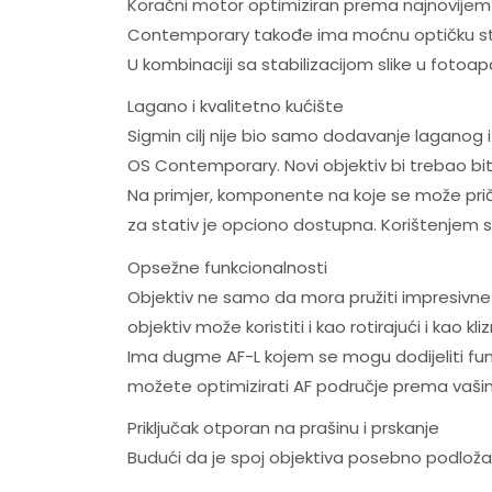
Koračni motor optimiziran prema najnovijem
Contemporary takođe ima moćnu optičku stabil
U kombinaciji sa stabilizacijom slike u fotoapa
Lagano i kvalitetno kućište
Sigmin cilj nije bio samo dodavanje laganog
OS Contemporary. Novi objektiv bi trebao biti 
Na primjer, komponente na koje se može pričv
za stativ je opciono dostupna. Korištenjem st
Opsežne funkcionalnosti
Objektiv ne samo da mora pružiti impresivne re
objektiv može koristiti i kao rotirajući i kao
Ima dugme AF-L kojem se mogu dodijeliti fun
možete optimizirati AF područje prema vaši
Priključak otporan na prašinu i prskanje
Budući da je spoj objektiva posebno podloža