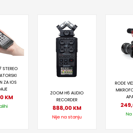
 u korpu
7 STEREO
ATORSKI
Doda
N ZA IOS
RODE VI
Pročitaj više
ĐAJE
MIKROFO
ZOOM H6 AUDIO
00
KM
AP
RECORDER
249
lihi
888,00
KM
Na 
Nije na stanju