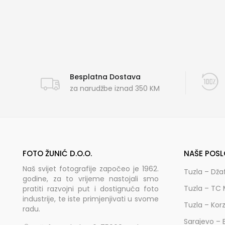
Besplatna Dostava
za narudžbe iznad 350 KM
FOTO ŽUNIĆ D.O.O.
NAŠE POSL
Naš svijet fotografije započeo je 1962.
Tuzla – Dža
godine, za to vrijeme nastojali smo
Tuzla – TC 
pratiti razvojni put i dostignuća foto
industrije, te iste primjenjivati u svome
Tuzla – Kor
radu.
Sarajevo – 