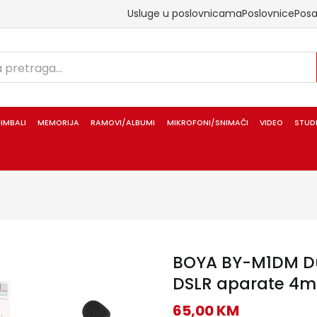
Usluge u poslovnicama
Poslovnice
Pos
IMBALI
MEMORIJA
RAMOVI/ALBUMI
MIKROFONI/SNIMAČI
VIDEO
STUD
BOYA BY-M1DM Dua
DSLR aparate 4m
65,00
KM