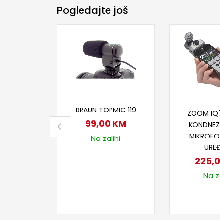
Pogledajte još
Dodaj u korpu
Dodaj
BRAUN TOPMIC 119
ZOOM IQ
99,00
KM
KONDNEZ
MIKROFO
Na zalihi
URE
225,
Na za