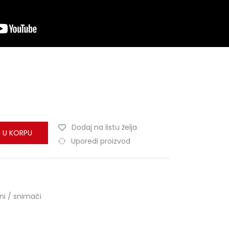
Dodaj na listu želja
 U KORPU
Uporedi proizvod
ni / snimači