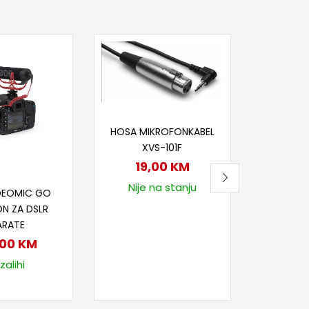
Dod
SARAMO
WIRELESS
TX9+RX9
Dodaj u korpu
+ 
HOSA MIKROFONKABEL
65
XVS-101F
Na
19,00
KM
j u korpu
Nije na stanju
DEOMIC GO
N ZA DSLR
ARATE
,00
KM
zalihi