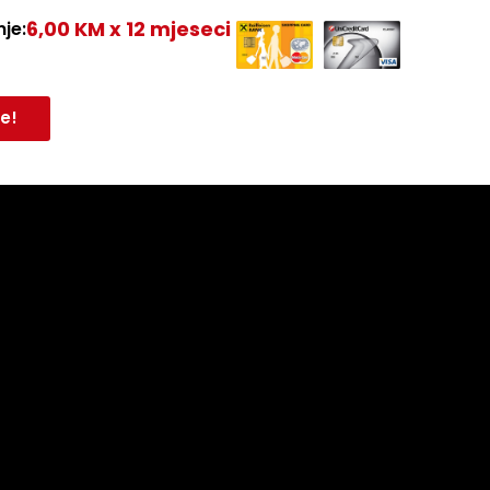
6,00 KM x 12 mjeseci
je:
e!