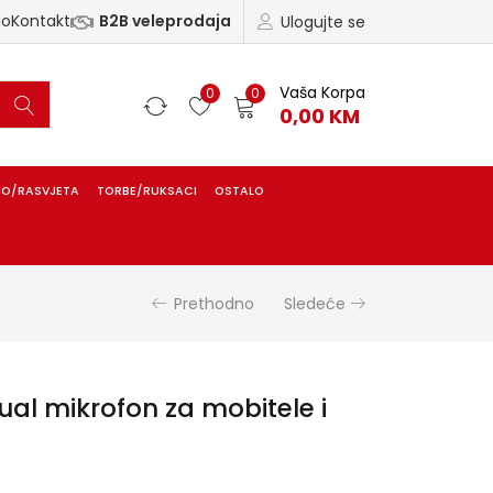
ao
Kontakt
B2B veleprodaja
Ulogujte se
Vaša Korpa
0
0
0,00
KM
IO/RASVJETA
TORBE/RUKSACI
OSTALO
Prethodno
Sledeće
l mikrofon za mobitele i