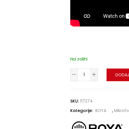
Na zalihi
DODAJ
SKU:
117274
Kategorije:
BOYA
,
Mikrofo