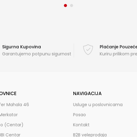
Sigurna Kupovina
Plaćanje Pouze
Garantujemo potpunu sigurnost
Kuriru prilikom p
OVNICE
NAVIGACIJA
fer Mahala 46
Usluge u poslovnicama
Merkator
Posao
zo (Centar)
Kontakt
BBI Centar
B2B veleprodaja