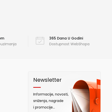
ćem
365 Dana U Godini
reuzimanja
Dostupnost WebShopa
Newsletter
Informacije, novosti,
sniženja, nagrade
i promocije...